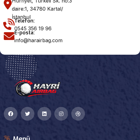
Hürriyet, Türkeli Sk. no:3
daire:1, 34780 Kartal/
İstanbul
Telefon:
0545 356 19 96
E-posta:
info@harairbag.com
Menü