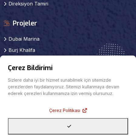
Direksiyon Tamiri
Projeler
Dubai Marina
Burj Khalifa
Cayan tower
Çerez Bildirimi
Millennium Tower
Sizlere daha iyi bir hizmet sunabilmek için sitemizde
Marina Pinnacle
çerezlerden faydalanıyoruz. Sitemizi kullanmaya devam
ederek çerezleri kullanmamıza izin vermiş olursunuz.
Jumeirah Mosque
Çerez Politikası
© 2026 Hayri Airbag, Tüm Hakları Saklıdır.
Nokta Tasarım